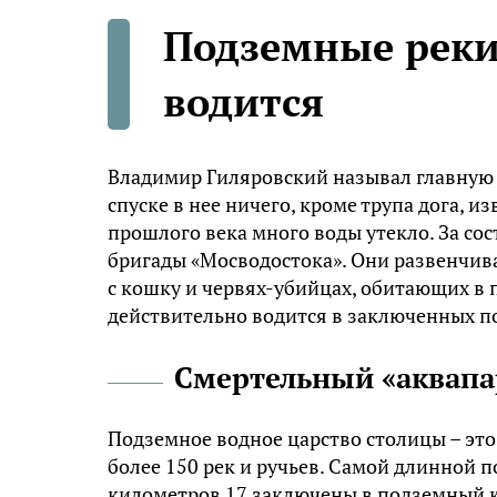
Подземные реки 
водится
Владимир Гиляровский называл главную 
спуске в нее ничего, кроме трупа дога, 
прошлого века много воды утекло. За со
бригады «Мосводостока». Они развенчив
с кошку и червях-убийцах, обитающих в 
действительно водится в заключенных по
Смертельный «аквапа
Подземное водное царство столицы – это
более 150 рек и ручьев. Самой длинной 
километров 17 заключены в подземный к