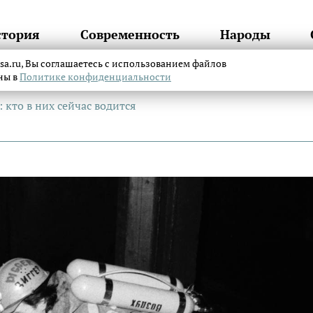
стория
Современность
Народы
itsa.ru, Вы соглашаетесь с использованием файлов
аны в
Политике конфиденциальности
кто в них сейчас водится