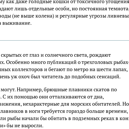
ому как даже голодные кошки от токсичного угощени
адают лишь отдельные особи, но постоянная темнота
воды (не выше колена) и регулярные угрозы ливневы
а выживание.
скрытых от глаз и солнечного света, рождают
х. Особенно много публикаций о трехголовых рыбах
ных коллекторов и бегают по метро на шести лапах,
чень уж охоч был читатель до подобных сенсаций.
 могут. Например, брюшные плавники скатов по
. С их помощью они отталкиваются от дна,
вижения, нехарактерные для морских обитателей. Но
авников в ноги требуется гораздо больше времени,
сли рыбы начали бы обитать в подземных реках в кон
ги» бы не выросли.