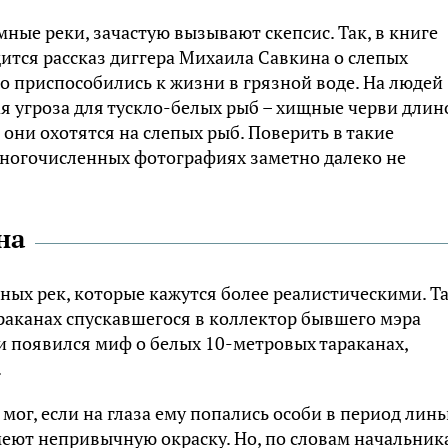
мные реки, зачастую вызывают скепсис. Так, в книге
ится рассказ диггера Михаила Савкина о слепых
о приспособились к жизни в грязной воде. На людей
я угроза для тускло-белых рыб – хищные черви длин
 они охотятся на слепых рыб. Поверить в такие
емногочисленных фотографиях заметно далеко не
на
ных рек, которые кажутся более реалистическими. Та
раканах спускавшегося в коллектор бывшего мэра
и появился миф о белых 10-метровых тараканах,
.
мог, если на глаза ему попались особи в период линь
меют непривычную окраску. Но, по словам начальник