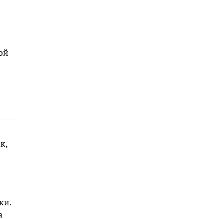
ой
к,
ки.
а