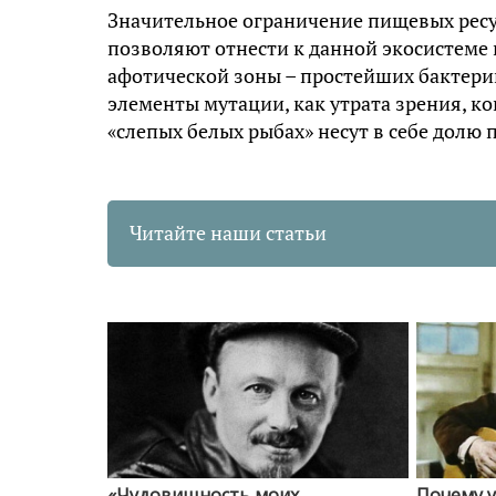
Значительное ограничение пищевых ресур
позволяют отнести к данной экосистеме 
афотической зоны – простейших бактерий
элементы мутации, как утрата зрения, ко
«слепых белых рыбах» несут в себе долю 
Читайте наши статьи
«Чудовищность моих
Почему 