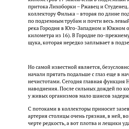
притока Лихоборки – Ржавец и Студенец.
коллектору Филька – вторая по длине п
по подземным трубам и почти весь левы
река Городня в Юго-Западном и Южном ок
километра из 16). В Городне по-прежнему
щука, которая нередко заплывает в подз
Но самой известной является, безусловно
начали прятать подальше с глаз еще в на
нечистотами. Сегодня главная функция 
наводнения. После сильных дождей по кол
у живых организмов мало шансов задерж
С потоками в коллекторы приносит зазе
артерия столицы очень грязная, в ней, во
черте редкость, а вот плотва и лещики 