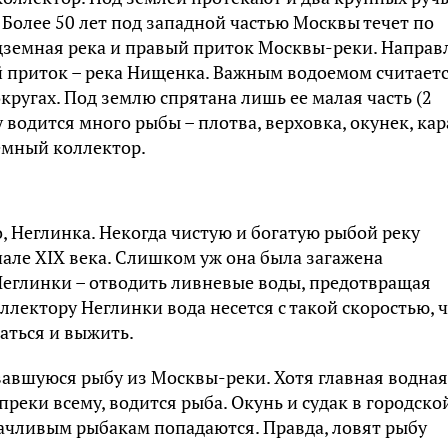
 Более 50 лет под западной частью Москвы течет по
одземная река и правый приток Москвы-реки. Направ
й приток – река Нищенка. Важным водоемом считает
ругах. Под землю спрятана лишь ее малая часть (2
 водится много рыбы – плотва, верховка, окунек, кар
емный коллектор.
, Неглинка. Некогда чистую и богатую рыбой реку
чале XIX века. Слишком уж она была загажена
Неглинки – отводить ливневые воды, предотвращая
лектору Неглинки вода несется с такой скоростью, 
аться и выжить.
вавшуюся рыбу из Москвы-реки. Хотя главная водная
преки всему, водится рыба. Окунь и судак в городско
удачливым рыбакам попадаются. Правда, ловят рыбу