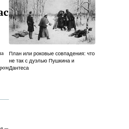
ас
ла
План или роковые совпадения: что
не так с дуэлью Пушкина и
ером
Дантеса
ья —