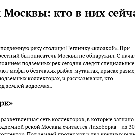
Москвы: кто в них сейч
подземную реку столицы Неглинку «клоакой». При
известный бытописатель Москвы не обнаружил. С нача
стоянием подземных рек сегодня следят специальные
ают мифы о безглазых рыбах-мутантах, крысах разм
подземных коллекторах, и рассказывают, кто
д землей водоемах..
рк»
 разветвленная сеть коллекторов, в которые загнано
подземной рекой Москвы считается Лихоборка – из 30
оллектор. Под землей протекают и два крупных руч