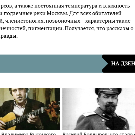
сов, а также постоянная температура и влажность
и подземные реки Москвы. Для всех обитателей
, членистоногих, позвоночных – характерны такие
нечностей, пигментации. Получается, что рассказы о
правды.
НА ДЗЕ
у Владимира Высоцкого
Василий Болдырев: что стало 