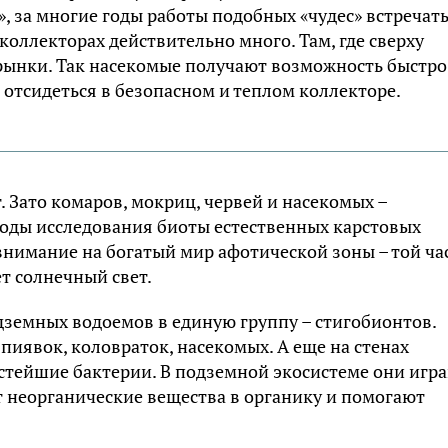
, за многие годы работы подобных «чудес» встречать
коллекторах действительно много. Там, где сверху
рынки. Так насекомые получают возможность быстро
 отсидеться в безопасном и теплом коллекторе.
 Зато комаров, мокриц, червей и насекомых –
тоды исследования биоты естественных карстовых
внимание на богатый мир афотической зоны – той ча
т солнечный свет.
дземных водоемов в единую группу – стигобионтов.
иявок, коловраток, насекомых. А еще на стенах
стейшие бактерии. В подземной экосистеме они игр
т неорганические вещества в органику и помогают