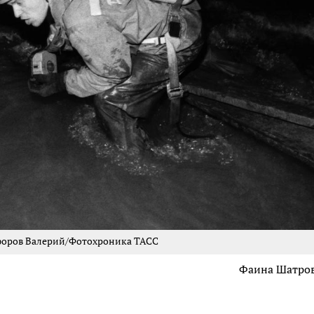
форов Валерий/Фотохроника ТАСС
Фаина Шатро