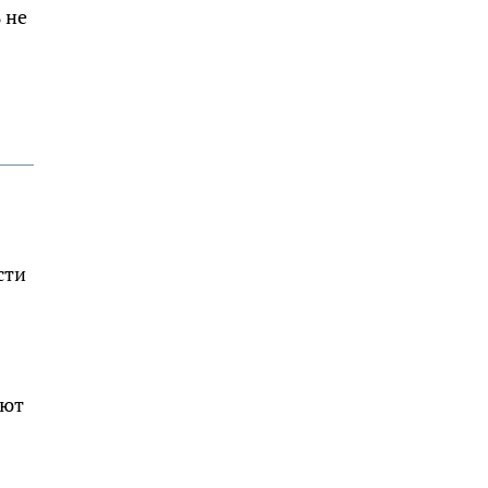
 не
сти
ают