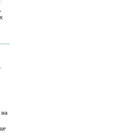
я
,
х
-
 на
це