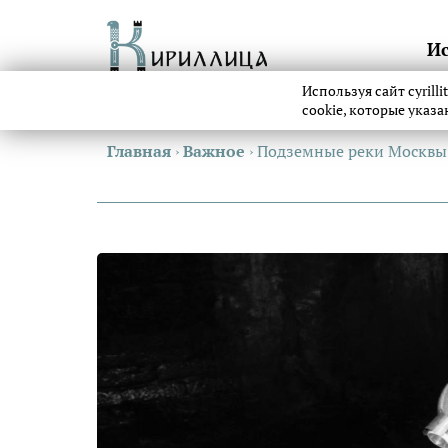
И
Используя сайт cyrill
cookie, которые указ
Главная
›
Важное
›
Подземные реки Москвы: 