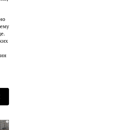
но
 ему
е.
ких
оин
Н
i