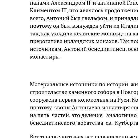
папами Александром II и антипапой Гоно
Климентом III, что являлось продолжен
всего, Антоний был гвельфом, и принадл
поэтому он был вынужден уйти из Итали
так, как уходили кельтские монахи,- на 
прерогатива ирландских монахов. Так по
источникам, Антоний бенедиктинец, ос
монастырь.
Материальные источники по истории ж
строительстве каменного собора в Новго
сооружена первая колокольня на Руси. К
поэтому звоны Антониева монастыря сов
на пять частей, это деление аналогич
бенедиктинского аббатства св. Кутберта
Вот теперь учитывая все перечисленные 