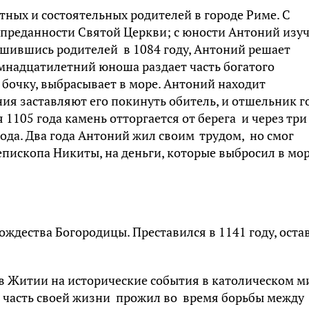
тных и состоятельных родителей в городе Риме. С
и преданности Святой Церкви; с юности Антоний изу
ишившись родителей в 1084 году, Антоний решает
мнадцатилетний юноша раздает часть богатого
 бочку, выбрасывает в море. Антоний находит
ния заставляют его покинуть обитель, и отшельник г
 1105 года камень отторгается от берега и через три
рода. Два года Антоний жил своим трудом, но смог
пископа Никиты, на деньги, которые выбросил в мор
ождества Богородицы. Преставился в 1141 году, оста
в Житии на исторические события в католическом м
 часть своей жизни прожил во время борьбы между