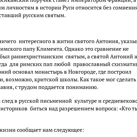
им личностям в истории Руси относится без сомнени
ставший русским святым.
ничего интересного в житии святого Антония, указы
римского папу Климента. Однако это сравнение не
 и был раннехристианским святым, а святой Антоний 
когда для римских пап любой православный схизмати
оний основал монастырь в Новгороде, где построил
, возможно, критской школы. Как такое мог сделать
лавия, с трудом поддается пониманию.
 след в русской письменной культуре и средневеков
историков биться над разрешением вопроса: «Кто т
жизни сообщает нам следующее: