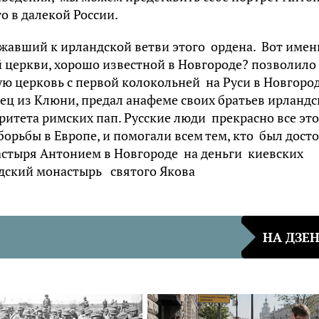
 в далекой России.
жавший к ирландской ветви этого ордена. Вот имен
 церкви, хорошо известной в Новгороде? позволило
ю церковь с первой колокольней на Руси в Новгород
нец из Клюни, предал анафеме своих братьев ирландс
оритета римских пап. Русские люди прекрасно все это
борьбы в Европе, и помогали всем тем, кто был дост
настыря Антонием в Новгороде на деньги киевских
дский монастырь святого Якова
НА ДЗЕ