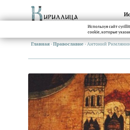
И
Используя сайт cyrill
cookie, которые указ
Главная
›
Православие
›
Антоний Римлянин: