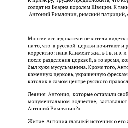
солдат из Беарна королем Швеции. К так
Антоний Римлянин, римский патриций, 
Многие исследователи не хотели видеть 
на то, что в русской церкви почитают и 
корректно: папа Климент жил в I в. н.э.
после разделения церквей, в то время, 
был хуже мусульманина. Кроме того, Ант
каменную церковь, украшенную фресками
католик в самом центре русского правос
Деяния Антония, которые оставили свой
монументальном зодчестве, заставляют 
Антоний Римлянин?»
Житие Антония главный источник о его 