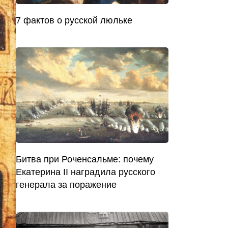
7 фактов о русской люльке
Битва при Роченсальме: почему
Екатерина II наградила русского
генерала за поражение