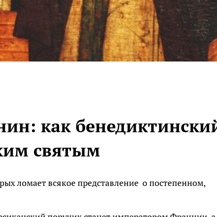
ин: как бенедиктински
ским святым
орых ломает всякое представление о постепенном,
орсиканский поручик станет императором Франции, а