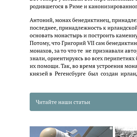
родившегося в Риме и канонизированного
Антоний, монах бенедиктинец, принадле
последнее, принадлежность к ирландской
основать монастырь и построить каменну
Потому, что Григорий VII сам бенедикти
монахов, за то что те не признавали авт
знали, ориентируясь во всех перипетиях 
их помощи. Так, во время устроения мо
князей в Регенсбурге был создан ирлан
Читайте наши статьи
i