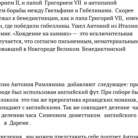
рием II, и папой Григорием VII и антипапой
ием борьбы между Гвельфами и Гибелинами. Скорее
ежал к бенедиктинцам, как и папа Григорий VII, име
и, где победили гибеллины. Ушел Антоний из Италии
камне. «Хождение на камнях» — это исключительная
лучается, что согласно письменным, нематериальны
новавший в Новгороде Великом Бенедиктинский
изни Антония Римлянина добавляют следующее: пр
роде был использован английский фут. При соборе б
олокола это так же прерогатива ирландских монахов,
падают с английскими. Так же совпадает деление ч
но делению часа Симеоном доместиком английского
 в Дареме .
сведения, мы можем представить себе портрет Антон