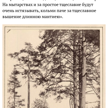
На мытарствах и за простое тщеславие будут
очень истязывать, кольми паче за тщеславное
вышение длинною мантиею».