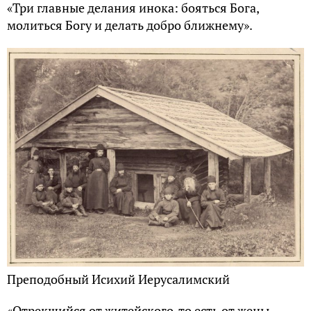
«Три главные делания инока: бояться Бога,
молиться Богу и делать добро ближнему».
Преподобный Исихий Иерусалимский
«Отрекшийся от житейского, то есть от жены,