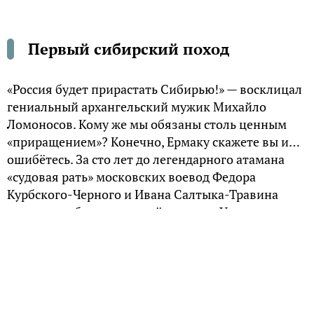
Первый сибирский поход
«Россия будет прирастать Сибирью!» — восклицал
гениальный архангельский мужик Михайло
Ломоносов. Кому же мы обязаны столь ценным
«приращением»? Конечно, Ермаку скажете вы и…
ошибётесь. За сто лет до легендарного атамана
«судовая рать» московских воевод Федора
Курбского-Черного и Ивана Салтыка-Травина
совершила беспримерный поход от Устюга до
верховий реки Обь, присоединив западную
Сибирь к владениям великого князя московского
Ивана III.