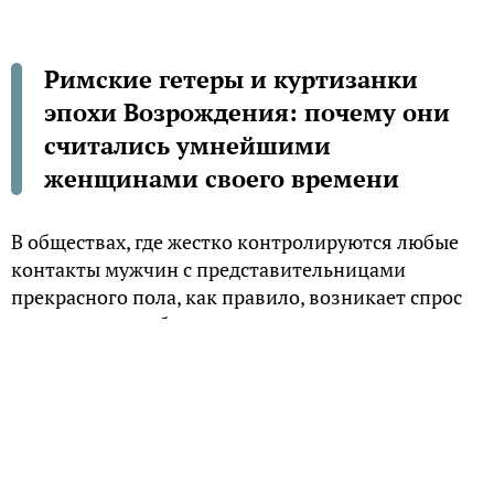
Римские гетеры и куртизанки
эпохи Возрождения: почему они
считались умнейшими
женщинами своего времени
В обществах, где жестко контролируются любые
контакты мужчин с представительницами
прекрасного пола, как правило, возникает спрос
на красивых и образованных женщин, создающих
приятную атмосферу своим присутствием. В
античные времена их называли гетерами, а в
эпоху Ренессанса – куртизанками. И ничего
общего с падшими женщинами они не имели.
Гетеры – свободные женщины