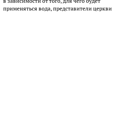
в зависимости от того, для чего будет
применяться вода, представители церкви
используют разные богослужебные чины.
Накануне Крещения Господня (Богоявления) и в
сам день праздника совершается великое
водоосвящение. Оно происходит как в храмах, так
и непосредственно на водоемах. А специально
прорубленные во льду проруби, в которые по
традиции окунаются некоторые верующие,
называют «иорданями» в память о крещении
Иисуса Христа в реке Иордан.
Верующие запасаются крещенской водой,
поскольку считается, что она сохраняет чудесные
свойства в течение года: может исцелять
различные хвори, защищать от сглаза и порчи,