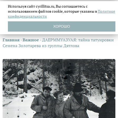
Используя сайт cyrillitsa.ru, Вы соглашаетесь с
использованием файлов
cookie, которые указаны в
Политике
конфиденциальности
ХОРОШО
Главная
›
Важное
›
ДАЕРММУАЗУАЯ: тайна татуировки
Семена Золотарева из группы Дятлова