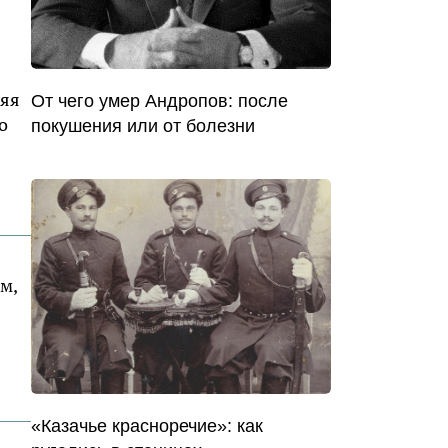
ряя
От чего умер Андропов: после
о
покушения или от болезни
м,
«Казачье красноречие»: как