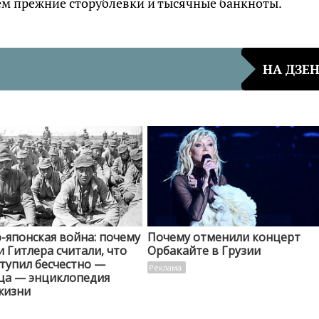
ем прежние сторублёвки и тысячные банкноты.
НА ДЗЕ
-японская война: почему
Почему отменили концерт
 Гитлера считали, что
Орбакайте в Грузии
тупил бесчестно —
ца — энциклопедия
жизни