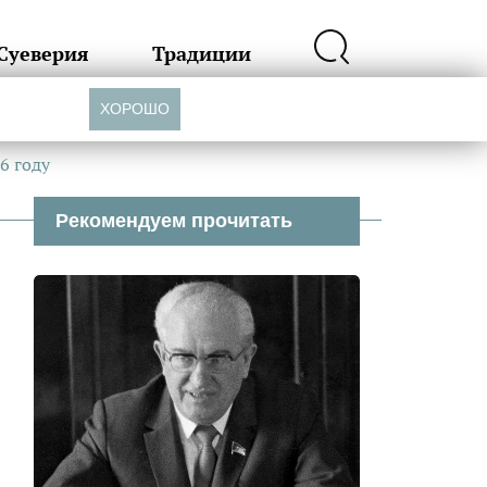
Суеверия
Традиции
ХОРОШО
6 году
Рекомендуем прочитать
н