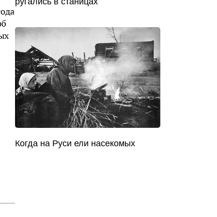
ругались в станицах
года
рб
ых
Когда на Руси ели насекомых