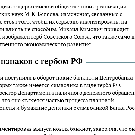
кции общероссийской общественной организации
х наук М. К. Беляева, изменения, связанные с
е стоят того, чтобы их серьёзно анализировать: на
ни влиять не способны. Михаил Кимович приводит
 изображён герб Советского Союза, что также само п
ственного экономического развития.
нзнаков с гербом РФ
ии поступили в оборот новые банкноты Центробанка
торых также имеется символика в виде герба РФ.
иректор Департамента наличного денежного обраще
 что оно является частью процесса плановой
монеты и бумажные дензнаки с символикой Банка Ро
ментировав выпуск новых банкнот, заверила, что о