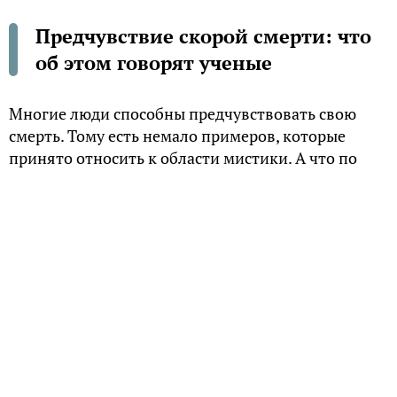
Предчувствие скорой смерти: что
об этом говорят ученые
Многие люди способны предчувствовать свою
смерть. Тому есть немало примеров, которые
принято относить к области мистики. А что по
этому поводу говорят ученые?
Почувствовать смерть
Понятно, когда тяжелобольной человек
предчувствует, что скоро умрет. Но в отдельных
случаях для мыслей о смерти вроде бы нет
никаких предпосылок, однако впоследствии
выясняется, что люди прямо или косвенно
осознавали близкую кончину.