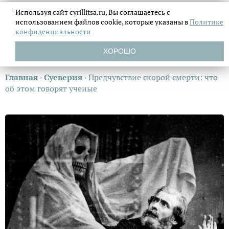
Используя сайт cyrillitsa.ru, Вы соглашаетесь с
использованием файлов
cookie, которые указаны в
Политике
конфиденциальности
ХОРОШО
Главная
›
Суеверия
›
Предчувствие скорой смерти: что
об этом говорят ученые