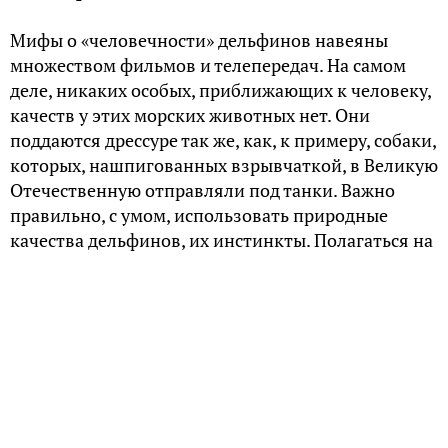
Мифы о «человечности» дельфинов навеяны
множеством фильмов и телепередач. На самом
деле, никаких особых, приближающих к человеку,
качеств у этих морских животных нет. Они
поддаются дрессуре так же, как, к примеру, собаки,
которых, нашпигованных взрывчаткой, в Великую
Отечественную отправляли под танки. Важно
правильно, с умом, использовать природные
качества дельфинов, их инстинкты. Полагаться на
животных полностью не следует – истории об их
разумности просто красивая сказка, не более того.
Почему они убивают
Истории спасения человека дельфинами более
известны, чем случаи убийства людей ими же. И в
том, и в другом случае дельфины руководствуются