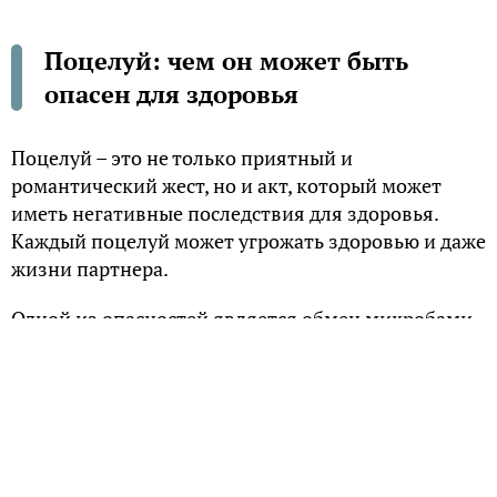
Поцелуй: чем он может быть
опасен для здоровья
Поцелуй – это не только приятный и
романтический жест, но и акт, который может
иметь негативные последствия для здоровья.
Каждый поцелуй может угрожать здоровью и даже
жизни партнера.
Одной из опасностей является обмен микробами,
которые находятся во рту каждого человека. Хотя
это может показаться не столь страшным, но
существуют инфекции, которые могут развиться в
травмированных участках слизистой щек, языка и
десен, а также привести к стоматологическим
заболеваниям.