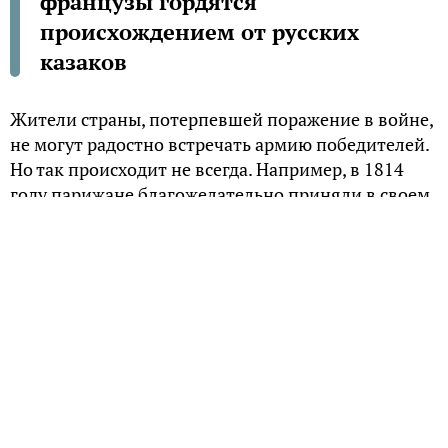
французы гордятся
происхождением от русских
казаков
Жители страны, потерпевшей поражение в войне,
не могут радостно встречать армию победителей.
Но так происходит не всегда. Например, в 1814
году парижане благожелательно приняли в своем
городе русские войска, одолевшие Наполеона I
Бонапарта. Причем встреча французов с
победителями была настолько теплой, что после
ухода казаков и бравых гренадеров на берегах
Сены родились славные малыши – потомки
русских солдат и офицеров.
Париж любит победителей
Две военные кампании русской армии,