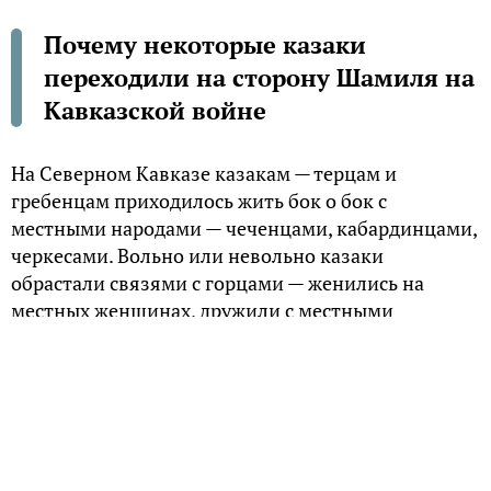
Почему некоторые казаки
переходили на сторону Шамиля на
Кавказской войне
На Северном Кавказе казакам — терцам и
гребенцам приходилось жить бок о бок с
местными народами — чеченцами, кабардинцами,
черкесами. Вольно или невольно казаки
обрастали связями с горцами — женились на
местных женщинах, дружили с местными
князьями. Поэтому нет ничего удивительного в
том, что во время Кавказской войны казаки то и
дело сбегали в горы. Пик бегства к горцам
пришелся на 1840-е, когда в стане Шамиля
расцвел мюридизм и горцы верили, что смогут
отбиться от русской армии. Бежали казаки по