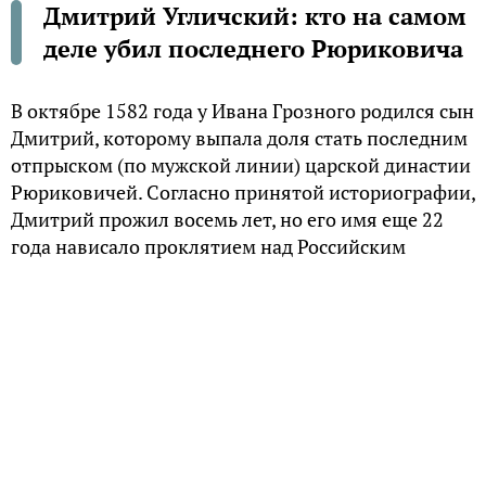
Дмитрий Угличский: кто на самом
деле убил последнего Рюриковича
В октябре 1582 года у Ивана Грозного родился сын
Дмитрий, которому выпала доля стать последним
отпрыском (по мужской линии) царской династии
Рюриковичей. Согласно принятой историографии,
Дмитрий прожил восемь лет, но его имя еще 22
года нависало проклятием над Российским
государством.
У русских людей часто возникает ощущение, что
Родина находится под каким-то заклятием. «Все у
нас не так – не как у нормальных людей». На
рубеже XVI-XVII веков на Руси были уверены, что
знают корень всех бед – всему виной было