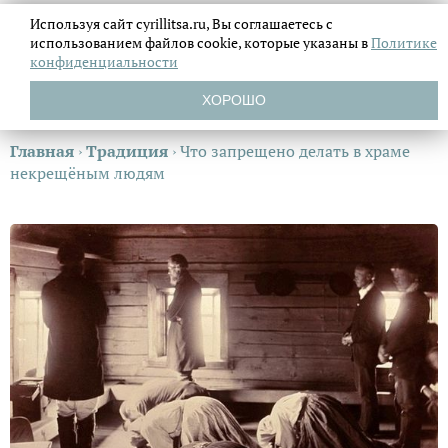
Используя сайт cyrillitsa.ru, Вы соглашаетесь с
использованием файлов
cookie, которые указаны в
Политике
конфиденциальности
ХОРОШО
Главная
›
Традиция
›
Что запрещено делать в храме
некрещёным людям