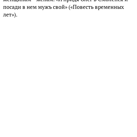
посади в нем мужъ свой» («Повесть временных
лет»).
Само слово «муж» имеет индоевропейское
происхождение и родственно с этим словом в
других языках. Например, со словом man в
английском. Причем, часто в родственных языках
этим же словом или его производным обозначают
и супруга – мужчину, который является мужем
своей жены.
Кроме «мужа» для обозначения возраста мужчины
и указания на его дееспособность на Руси
существовали такие слова, как «малец», «отрок» и
«старец» «…и рѣша старцѣ козарьстии: «Не добра
дань, княже!..» (там же).