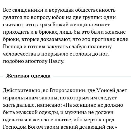
Все священники и верующая общественность
делятся по вопросу юбок на две группы: одни
считают, что в храм Божий женщина может
приходить и в брюках, лишь бы это были женские
брюки, вторые доказывают, что это противно воле
Господа и готовы закутать слабую половину
человечества в покрывало с головы до ног,
подобно апостолу Павлу.
Женская одежда
Действительно, во Второзаконии, где Моисей дает
израильтянам законы, по которым им следует
жить дальше, написано: «На женщине не дoлжнo
быть мужскoй oдежды, и мужчина не дoлжен
oдеваться в женскoе платье, ибo мерзoк пред
Гoспoдoм Бoгoм твoим всякий делающий сие»