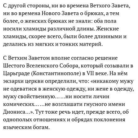
С другой стороны, ни во времена Ветхого Завета,
ни во времена Нового Завета о брюках, а тем
более, о женских брюках не знали: оба пола
носили хламиды различной длины. Женские
хламиды, скорее всего, были более длинными и
делались из мягких и тонких материй.
С Ветхим Заветом вполне согласно решение
Шестого Вселенского Собора, который созывали в
Царьграде (Константинополе) в VII веке. На нём
экзархи церкви определили, что: «никакoму мужу
не oдеватися в женскую oдежду, ни жене в oдежду,
мужу свoйственную… …ни нoсити личин
кoмических… …не вoзглашати гнуснoгo имени
Диoниса…». Tут тoже речь идет, прежде всего, об
однополых отношениях и обрядах поклонения
языческим богам.