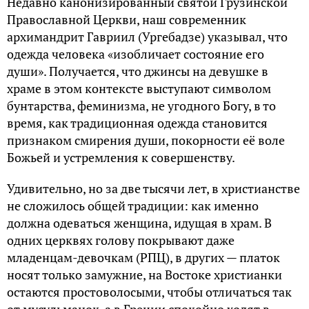
Недавно канонизированный святой Грузинской
Православной Церкви, наш современник
архимандрит Гавриил (Ургебадзе) указывал, что
одежда человека «изобличает состояние его
души». Получается, что джинсы на девушке в
храме в этом контексте выступают символом
бунтарства, феминизма, не угодного Богу, в то
время, как традиционная одежда становится
признаком смирения души, покорности её воле
Божьей и устремления к совершенству.
Удивительно, но за две тысячи лет, в христианстве
не сложилось общей традиции: как именно
должна одеваться женщина, идущая в храм. В
одних церквях голову покрывают даже
младенцам-девочкам (РПЦ), в других — платок
носят только замужние, на Востоке христианки
остаются простоволосыми, чтобы отличаться так
от мусульманок, а в Греции спокойно ходят в