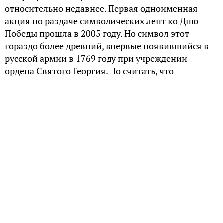
относительно недавнее. Первая одноименная
акция по раздаче символических лент ко Дню
Победы прошла в 2005 году. Но символ этот
гораздо более древний, впервые появившийся в
русской армии в 1769 году при учреждении
ордена Святого Георгия. Но считать, что
возрожден он был лишь в XXI веке, было бы
ошибкой.
Георгиевская лента после революции
Славный символ существовал в русской
императорской армии вплоть до распада страны.
После прихода к власти большевиков все военные
атрибуты и традиции царской власти были
отменены. Главным стягом молодой
социалистической республики стало красное
полотнище с серпом и молотом. При этом многие