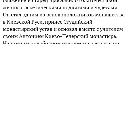
блаженный старец прославился благочестивой
жизнью, аскетическими подвигами и чудесами.
Он стал одним из основоположников монашества
в Киевской Руси, принес Студийский
монастырский устав и основал вместе с учителем
своим Антонием Киево-Печерский монастырь.
Напомним в свободном изложении о его жизни.
Этот святой не обычный — он просиял перед
Богом, как преподобный. Это значит, что вся его
жизнь была безупречной. Не многие могут
похвастаться таким званием.
«Если кто не оставит отца с матерью, тот меня не
достоин»
История его юности — это классическая история борьбы «отцов и