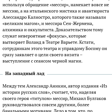
используя обращение «мессир», намекает вовсе не
мессию, а на итальянского мистика и авантюриста
Алессандро Калиостро, которого также называли
«великим магом», и мессира Сен-Жермена,
алхимика и оккультиста. Доказательством тому
служат невероятные «фокусы», которые
вытворяет Воланд в Театре Варьете. Кстати,
сотрудникам этого театра и управдому Босому он
сразу заявляет о цели своего визита –
выступление с сеансом черной магии.
На западный лад
Между тем Александр Аникин, автор издания «Из
истории русских слов», считает, что, наделяя
своего героя «титулом» мессир, Михаил Булгаков
руководствовался совсем другими, более
банальными мотивами. Дело в том, что, по