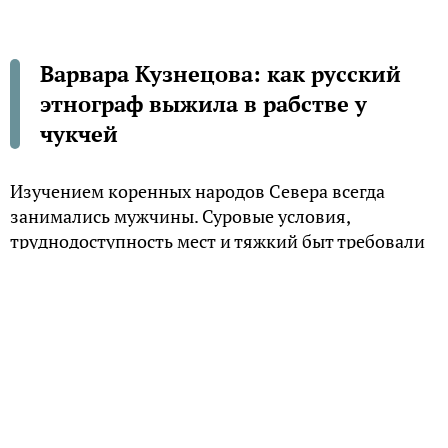
Варвара Кузнецова: как русский
этнограф выжила в рабстве у
чукчей
Изучением коренных народов Севера всегда
занимались мужчины. Суровые условия,
труднодоступность мест и тяжкий быт требовали
от ученых не только выносливости, но и большой
физической силы. Но был в истории советской
этнографии случай, когда женщина-ученый
смогла 3 года прожить в семье оленеводов.
Правда, эта жизнь была больше похожа на
рабство.
Из Ленинграда – на Чукотку