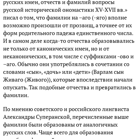
русских имен, отчеств и фамилий вопросы
русской исторической ономастики XV-XVII вв.»
писал о том, что фамилии на –аго (-яго) вполне
возможно произошли от прозвищ, а точнее от их
форм родительного падежа единственного числа.
И в самом деле когда-то отчества образовывались
не только от канонических имен, но и от
неканонических, в том числе с суффиксами -ово и
–аго. Обычно они употреблялись в сочетании со
словами «сын», «дочь» или «дети» (Варлам сын
Живаго (Живого)), которые впоследствии начали
опускать. Так подобные отчества и превратились в
фамилии.
По мнению советского и российского лингвиста
Александры Суперанской, перечисленные выше
фамилии были образованы от аналогичных
русских слов. Чаще всего для образования