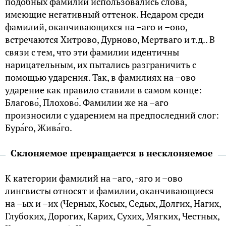
подобных фамилий использовались слова,
имеющие негативный оттенок. Недаром среди
фамилий, оканчивающихся на –аго и –ово,
встречаются Хитрово, Дурново, Мертваго и т.д.. В
связи с тем, что эти фамилии идентичны
нарицательным, их пытались разграничить с
помощью ударения. Так, в фамилиях на –ово
ударение как правило ставили в самом конце:
Благово́, Плохово́. Фамилии же на –аго
произносили с ударением на предпоследний слог:
Бура́го, Жива́го.
Склоняемое превращается в несклоняемое
К категории фамилий на –аго, -яго и –ово
лингвисты относят и фамилии, оканчивающиеся
на –ых и –их (Черных, Косых, Седых, Долгих, Нагих,
Глубоких, Дорогих, Карих, Сухих, Мягких, Честных,