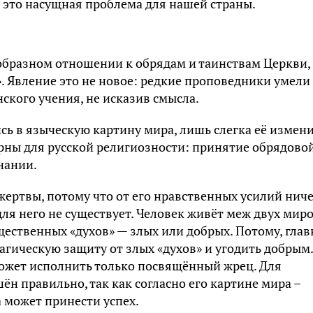
 это насущная проблема для нашей страны.
образном отношении к обрядам и таинствам Церкви,
 Явление это не новое: редкие проповедники умели
нского учения, не исказив смысла.
ь в языческую картину мира, лишь слегка её измени
рны для русской религиозности: принятие обрядово
нании.
жертвы, потому что от его нравственных усилий нич
для него не существует. Человек живёт меж двух миро
ественных «духов» — злых или добрых. Потому, глав
гическую защиту от злых «духов» и угодить добрым.
может исполнить только посвящённый жрец. Для
н правильно, так как согласно его картине мира –
 может принести успех.