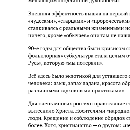
мешающим «подлинной духовности».
Внешняя эффектность вышла на первый п
«чудесами», «старцами» и «пророчествами»
сталкиваясь с реальными жизненными ис
ничего, кроме «обычаев» они там не наш
90-е годы для общества были кризисом 
фольклорная» субкультура стала целым от
Русь», которую «мы потеряли».
Всё здесь было экзотикой для уставшего
человека: язык, запах ладана, красота об
различными «духовными практиками».
Для очень многих россиян православие с
вытеснило Христа. Носителями «народног
люди. Крещение и соблюдение обрядов с
более. Хотя, христианство — о другом: «н