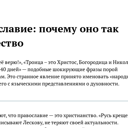
лавие: почему оно так
ество
ё верю!», «Троица – это Христос, Богородица и Нико
я 40 дней» — подобные шокирующие фразы порой
м. Это странное явление принято именовать «наро
щего с языческими представлениями о духовности.
т, что православие — это христианство. «Русь креще
исывают Лескову, не теряют своей актуальности.