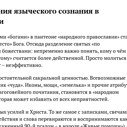
ия языческого сознания в
и
ми «богами» в пантеоне «народного православия» ст
есто» Бога. Отсюда разделение святых «по
и божествами: непременно важно понять, кому о чём
ому» считается более действенной. Просто молиться
ит – неэффективно.
мостоятельной сакральной ценностью. Всевозможные
к «чуда». Иконы, мощи, «земелька» и прочие атрибу
агоговейного почитания, становятся в «народном
орая может избавить от всех неприятностей.
ых усилий и Христа. То же самое с записками, свечам
йствия и слова перевираются и воспринимаются ка
каженный 90-й псалом – в народе «Живые помощи»).