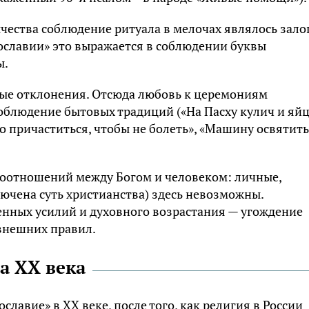
зычества соблюдение ритуала в мелочах являлось зал
вославии» это выражается в соблюдении буквы
ы.
ые отклонения. Отсюда любовь к церемониям
соблюдение бытовых традиций («На Пасху кулич и яй
до причаститься, чтобы не болеть», «Машину освятить
оотношений между Богом и человеком: личные,
ючена суть христианства) здесь невозможны.
нных усилий и духовного возрастания — угождение
внешних правил.
а XX века
лавие» в XX веке, после того, как религия в России