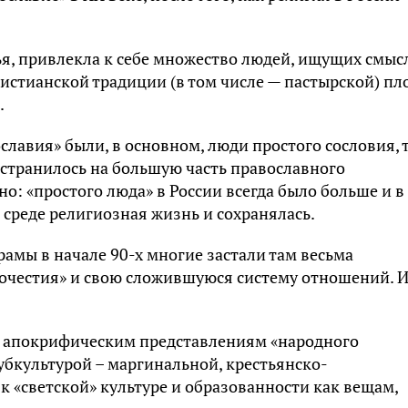
ья, привлекла к себе множество людей, ищущих смыс
истианской традиции (в том числе — пастырской) пл
.
лавия» были, в основном, люди простого сословия, т
остранилось на большую часть православного
о: «простого люда» в России всегда было больше и в
 среде религиозная жизнь и сохранялась.
рамы в начале 90-х многие застали там весьма
очестия» и свою сложившуюся систему отношений. 
о апокрифическим представлениям «народного
убкультурой – маргинальной, крестьянско-
к «светской» культуре и образованности как вещам,