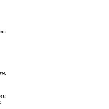
али
ты,
и и
к