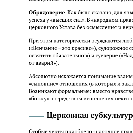
Обрядоверие
. Как было сказано, для я
успеха у «высших сил». В «народном пра
церковного Устава без осмысления и вер
При этом категорически осуждаются люб
(«Венчание – это красиво»), судорожное 
освятить обязательно!») и суеверие («На
от аварий»).
Абсолютно искажается понимание взаим
«сыновние» отношения (в которых и закл
Возникают формальные: вместо нравстве
«божку» посредством исполнения неких 
Церковная субкультур
Особые черты приобрело «народное правос