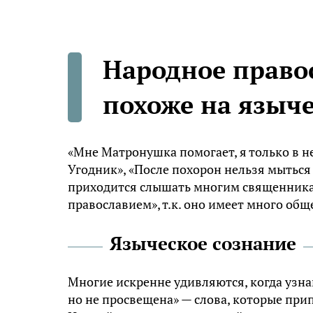
Народное правос
похоже на языч
«Мне Матронушка помогает, я только в не
Угодник», «После похорон нельзя мытьс
приходится слышать многим священника
православием», т.к. оно имеет много об
Языческое сознание
Многие искренне удивляются, когда узнаю
но не просвещена» — слова, которые прип