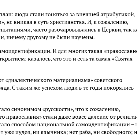
лан: люди стали гоняться за внешней атрибутикой,
, не вникая в суть христианства. И, к сожалению,
пытаниями, часто разочаровывались в Церкви, так к
ли, ничему другому не были научены.
самоидентификации. И для многих такая «православн
крытием: казалось, что это и есть та самая «Святая
 от «диалектического материализма» советского
ряда. С таким же успехом люди в те годы покорялись
тало синонимом «русскости», что к сожалению,
о православия» стали даже вовсе далёкие от религи
тало способом национальной самоидентификации – 
ет уже иудея, ни язычника; нет раба, ни свободного; 