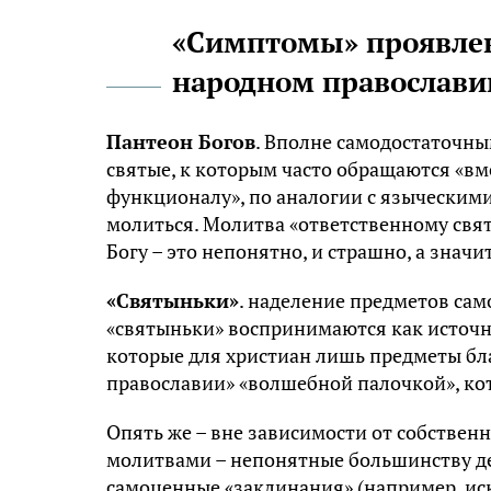
«Симптомы» проявлен
народном православи
Пантеон Богов
. Вполне самодостаточны
святые, к которым часто обращаются «вм
функционалу», по аналогии с языческим
молиться. Молитва «ответственному свят
Богу – это непонятно, и страшно, а знач
«Святыньки»
. наделение предметов са
«святыньки» воспринимаются как источни
которые для христиан лишь предметы бл
православии» «волшебной палочкой», кот
Опять же – вне зависимости от собственн
молитвами – непонятные большинству де
самоценные «заклинания» (например, ис