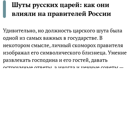
Шуты русских царей: как они
влияли на правителей России
Удивительно, но должность царского шута была
одной из самых важных в государстве. В
некотором смысле, личный скоморох правителя
изображал его символического близнеца. Умение
развлекать господина и его гостей, давать
остроумные ответы, а иногда и ценные советы —
все это было тяжелым трудом. Да и в целом, жизнь
шута сложно было назвать легкой. Несмотря на
это, многие из царских потешников внесли
особый вклад в историю России.
Осип Гвоздь