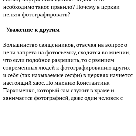
необходимо такое правило? Почему в церкви
нельзя фотографировать?
Уважение к другим
Большинство священников, отвечая на вопрос о
цели запрета на фотосъемку, сходятся во мнении,
что если подобное разрешить, то с рвением
современных людей к фотографированию других
и себя (так называемые селфи) в церквях начнется
настоящий хаос. По мнению Константина
Пархоменко, который сам служит в храме и
занимается фотографией, даже один человек с
камерой и вспышкой не слишком уместен во
время богослужения. Щелчки, свет и
передвижения фотографа могут помешать
молиться другим прихожанам.