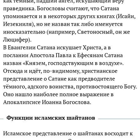
как тёмный, падший ангел, искушающий веру
праведника. Богословы считают, что Сатана
упоминается и в некоторых других книгах (Исайи,
Иезекииля), но не назван так либо именуется
иносказательно (например, Светоносный, он же
Люцифер).
В Евангелии Сатана искушает Христа, а в
послании Апостола Павла к Ефесянам Сатана
назван «Князем, господствующим в воздухе».
Отсюда и идёт, по-видимому, христианское
представление о Сатане как предводителе
тёмного, адского воинства, противостоящего Богу.
Оно нашло наиболее полное выражение в
Апокалипсисе Иоанна Богослова.
Функции исламских шайтанов
Исламское представление о шайтанах восходит к