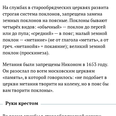
На службах в старообрядческих церквях развита
строгая система поклонов, запрещена замена
земных поклонов на поясные. Поклоны бывают
четырёх видов: «обычный» — поклон до персей
или до пупа; «средний» — в пояс; малый земной
поклон — «метание» (не от глагола «метать», а от
греч. «метанойя» = покаяние); великий земной
поклон (проскинеза).
Метания были запрещены Никоном в 1653 году.
Он разослал по всем московским церквям
«память», в которой говорилось: «не подобает в
церкви метания творити на колену, но в пояс бы
вам творити поклоны».
Руки крестом