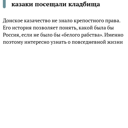
казаки посещали кладбища
Донское казачество не знало крепостного права.
Его история позволяет понять, какой была бы
Россия, если не было бы «белого рабства». Именно
поэтому интересно узнать о повседневной жизни
донцов в будни и в праздники.
Батюшка Тихий Дон
Казаки идентифицировали своё начало с великой
русской рекой, называя её «батюшкой Тихим
Доном». Область Войска Донского до революции
считалась одним из рыбных центров страны.
Например, из 11 560 казачьих душ обоего пола,
проживающих в Черкасском округе в 1890 году,