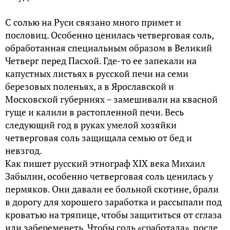
С солью на Руси связано много примет и
пословиц. Особенно ценилась четверговая соль,
обработанная специальным образом в Великий
Четверг перед Пасхой. Где-то ее запекали на
капустных листьях в русской печи на семи
березовых поленьях, а в Ярославской и
Московской губерниях – замешивали на квасной
гуще и калили в растопленной печи. Весь
следующий год в руках умелой хозяйки
четверговая соль защищала семью от бед и
невзгод.
Как пишет русский этнограф XIX века Михаил
Забылин, особенно четверговая соль ценилась у
пермяков. Они давали ее больной скотине, брали
в дорогу для хорошего заработка и рассыпали под
кроватью на тряпице, чтобы защититься от сглаза
или забеременеть. Чтобы соль «сработала», после