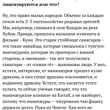
лицензируются или что?
Ну, это право малых народов. Обычно за каждым
селом есть 2-3 охотохозйства родовых артелей.
Мы, например, снимали в селе Кондон на реке
Хуйон. Правда, пришлось названия изменить в
фильме – Куин. Это старое стойбище самагиров –
это такие нанайцы, которые смешались с тунгусо-
манчжурами, которые их приперли с южной
стороны, и эвенками – так вот получились
самагиры – от «саман гё» – шамановы люди. У них,
кстати, интересно, от маньчжуров пришел культ
дракона, и они сопке дракона поклоняются, и
водяному дракону. Кстати, что касается этого
культа, то сейчас ученые говорят, что это
маньчжурское влияние на Китай, а не наоборот,
потому что маньчжуры — чжурчжени там фишку
держали долго. Пока их Чингис-Хан всех не