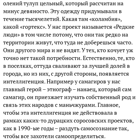
олений тулуп цельный, который рассчитан на
минус девяносто. Эту одежду придумывали в
течение тысячелетий. Какая там «коламбия»,
какой «гортекс». У нас проект называется «Редкие
люди» в том числе потому, что они так редко на
территории живут, что туда не доберешься часто.
Они другого мира и не видят. У тех, кто кочует уж
точно нет такой потребности. Естественно, те, кто
в поселках, оттуда сваливают за лучшей долей в
города, но из них, с другой стороны, появляется
интеллигенция. Например у самагиров у нас
главный герой – этнограф – нанаец, который сам
самагир, он приезжает изучать собственный род и
связь этих народов с маньчжурами. Главное,
чтобы эта интеллигенция не действовала в
рамках каких-то дурацких соросовских проектов,
как в 1990-ые годы – раздуть самосознание так,
чтобы все захотели самоопределиться.