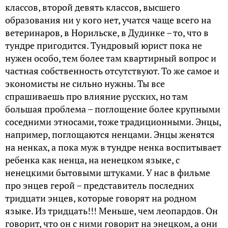
классов, второй девять классов, высшего
образования ни у кого нет, учатся чаще всего на
ветеринаров, в Норильске, в Дудинке – то, что в
тундре пригодится. Тундровый юрист пока не
нужен особо, тем более там квартирный вопрос и
частная собственность отсутствуют. То же самое и
экономисты не сильно нужны. Ты все
спрашиваешь про влияние русских, но там
большая проблема – поглощение более крупными
соседними этносами, тоже традиционными. Энцы,
например, поглощаются ненцами. Энцы женятся
на ненках, а пока муж в тундре ненка воспитывает
ребенка как ненца, на ненецком языке, с
ненецкими бытовыми штуками. У нас в фильме
про энцев герой – представитель последних
тридцати энцев, которые говорят на родном
языке. Из тридцать!!! Меньше, чем леопардов. Он
говорит, что он с ними говорит на энецком, а они