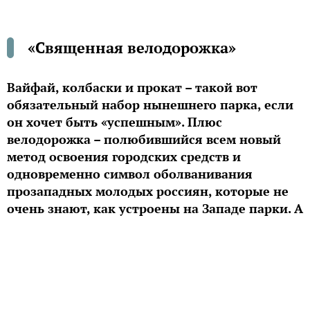
«Священная велодорожка»
Вайфай, колбаски и прокат – такой вот
обязательный набор нынешнего парка, если
он хочет быть «успешным». Плюс
велодорожка – полюбившийся всем новый
метод освоения городских средств и
одновременно символ оболванивания
прозападных молодых россиян, которые не
очень знают, как устроены на Западе парки. А
вот наши предки не жрать в парк ходили.
Кто был в Стамбуле, знает, насколько там
величественные парки, и что почему-то там нет