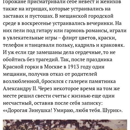
Горожане присматривали себе невест и женихов
также на игрищах, которые устраивались на
заставах и пустошах. В мещанской городской
среде в воскресенье устраивались вечеринки. На
них пели под гитару или гармонь романсы, играли
в увлекательные игры – флирт цветов, краски,
телефон и танцевали польку, кадриль и краковяк.
И уж если где замешаны дела сердечные, то не
обойтись без трагедий. Так, после праздника
Красной горки в Москве в 1913 году один
мещанин, получив отказ от родителей
возлюбленной, бросился с галереи памятника
Александру II. Через некоторое время на том же
месте решил свести счеты с жизнью еще один
несчастный, оставив после себя записку:
««Дорогая Зинушка! Умираю, любя тебя. Шурик».