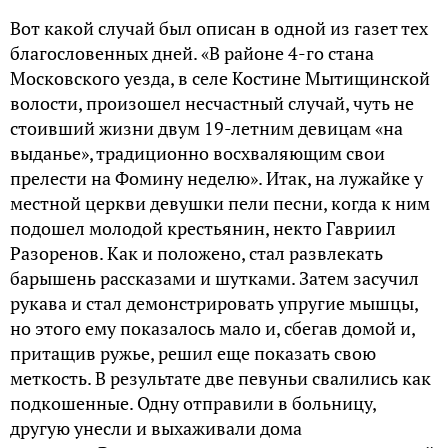
Вот какой случай был описан в одной из газет тех
благословенных дней. «В районе 4-го стана
Московского уезда, в селе Костине Мытищинской
волости, произошел несчастный случай, чуть не
стоивший жизни двум 19-летним девицам «на
выданье», традиционно восхваляющим свои
прелести на Фомину неделю». Итак, на лужайке у
местной церкви девушки пели песни, когда к ним
подошел молодой крестьянин, некто Гавриил
Разоренов. Как и положено, стал развлекать
барышень рассказами и шутками. Затем засучил
рукава и стал демонстрировать упругие мышцы,
но этого ему показалось мало и, сбегав домой и,
притащив ружье, решил еще показать свою
меткость. В результате две певуньи свалились как
подкошенные. Одну отправили в больницу,
другую унесли и выхаживали дома