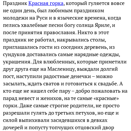
Праздник
Красная горка
, который гуляется вовсе
не один день, был любимым праздником
молодежи на Руси и в языческие времена, когда
пелись хвалебные песни богу солнца Яриле, и
после принятия православия. Никто в этот
праздник не работал, накрывались столы,
приглашались гости из соседних деревень, из
сундуков доставались самые нарядные одежды,
украшения. Для влюбленных, которые приметили
друг друга еще на Масленицу, выждали долгий
пост, наступили радостные денечки – можно
засылать, ждать сватов и готовиться к свадьбе. А
кто еще не нашел себе пару – добро пожаловать на
парад невест и женихов, на те самые «красные»
горки. Даже самые строгие родители, не просто
разрешали гулять до третьих петухов, но еще и
силой выпихивали засидевшихся в девках
дочерей и попусту топчущих отцовский двор