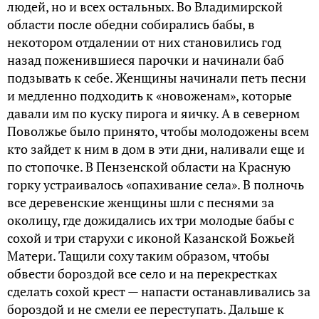
людей, но и всех остальных. Во Владимирской
области после обедни собирались бабы, в
некотором отдалении от них становились год
назад поженившиеся парочки и начинали баб
подзывать к себе. Женщины начинали петь песни
и медленно подходить к «новоженам», которые
давали им по куску пирога и яичку. А в северном
Поволжье было принято, чтобы молодожены всем
кто зайдет к ним в дом в эти дни, наливали еще и
по стопочке. В Пензенской области на Красную
горку устраивалось «опахивание села». В полночь
все деревенские женщины шли с песнями за
околицу, где дожидались их три молодые бабы с
сохой и три старухи с иконой Казанской Божьей
Матери. Тащили соху таким образом, чтобы
обвести бороздой все село и на перекрестках
сделать сохой крест — напасти останавливались за
бороздой и не смели ее переступать. Дальше к