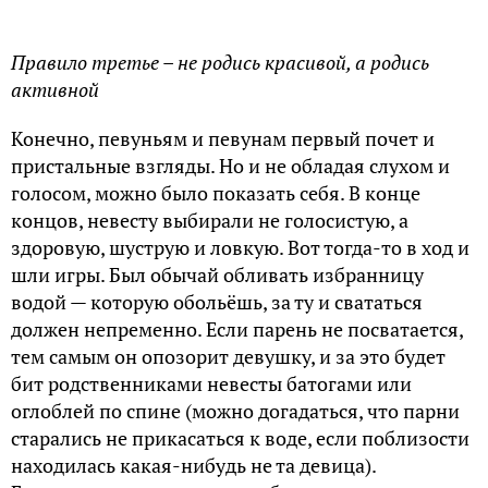
Правило третье – не родись красивой, а родись
активной
Конечно, певуньям и певунам первый почет и
пристальные взгляды. Но и не обладая слухом и
голосом, можно было показать себя. В конце
концов, невесту выбирали не голосистую, а
здоровую, шуструю и ловкую. Вот тогда-то в ход и
шли игры. Был обычай обливать избранницу
водой — которую обольёшь, за ту и свататься
должен непременно. Если парень не посватается,
тем самым он опозорит девушку, и за это будет
бит родственниками невесты батогами или
оглоблей по спине (можно догадаться, что парни
старались не прикасаться к воде, если поблизости
находилась какая-нибудь не та девица).