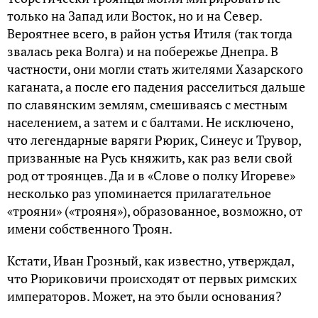
только на Запад или Восток, но и на Север.
Вероятнее всего, в район устья Итиля (так тогда
звалась река Волга) и на побережье Днепра. В
частности, они могли стать жителями Хазарского
каганата, а после его падения расселиться дальше
по славянским землям, смешиваясь с местным
населением, а затем и с балтами. Не исключено,
что легендарные варяги Рюрик, Синеус и Трувор,
призванные на Русь княжить, как раз вели свой
род от троянцев. Да и в «Слове о полку Игореве»
несколько раз упоминается прилагательное
«трояни» («трояня»), образованное, возможно, от
имени собственного Троян.
Кстати, Иван Грозный, как известно, утверждал,
что Рюриковичи происходят от первых римских
императоров. Может, на это были основания?