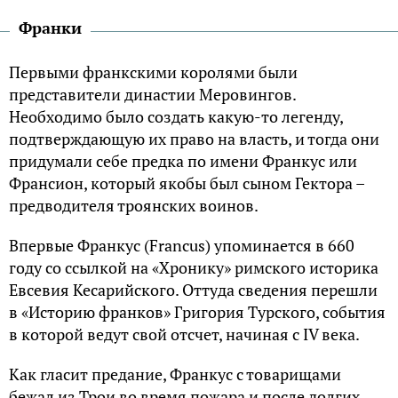
Франки
Первыми франкскими королями были
представители династии Меровингов.
Необходимо было создать какую-то легенду,
подтверждающую их право на власть, и тогда они
придумали себе предка по имени Франкус или
Франсион, который якобы был сыном Гектора –
предводителя троянских воинов.
Впервые Франкус (Francus) упоминается в 660
году со ссылкой на «Хронику» римского историка
Евсевия Кесарийского. Оттуда сведения перешли
в «Историю франков» Григория Турского, события
в которой ведут свой отсчет, начиная с IV века.
Как гласит предание, Франкус с товарищами
бежал из Трои во время пожара и после долгих