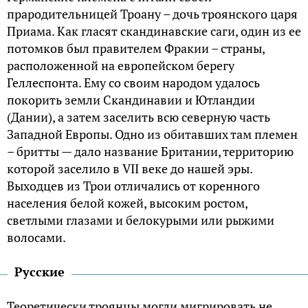
прародительницей Троану – дочь троянского царя
Приама. Как гласят скандинавские саги, один из ее
потомков был правителем Фракии – страны,
расположенной на европейском берегу
Геллеспонта. Ему со своим народом удалось
покорить земли Скандинавии и Ютландии
(Дании), а затем заселить всю северную часть
Западной Европы. Одно из обитавших там племен
– бритты — дало название Британии, территорию
которой заселило в VII веке до нашей эры.
Выходцев из Трои отличались от коренного
населения белой кожей, высоким ростом,
светлыми глазами и белокурыми или рыжими
волосами.
Русские
Теоретически троянцы могли мигрировать не