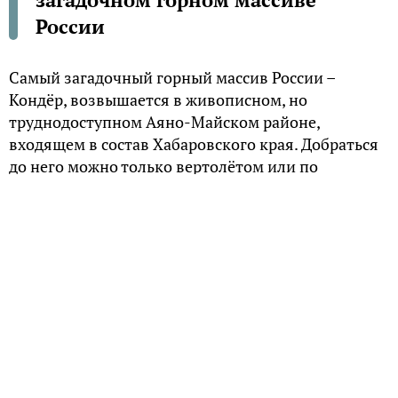
России
Самый загадочный горный массив России –
Кондёр, возвышается в живописном, но
труднодоступном Аяно-Майском районе,
входящем в состав Хабаровского края. Добраться
до него можно только вертолётом или по
зимникам, однако простым искателям
приключений попасть туда не суждено, ведь эта
уникальная вершина является одним из
крупнейших в мире месторождением платины
государственного значения.
Версии происхождения
С высоты птичьего полёта это чудо природы
представляет собой идеальное кольцо, лишь в