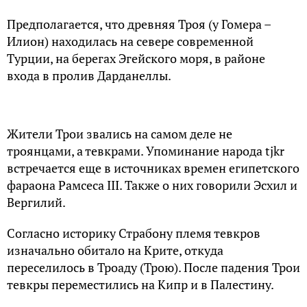
Предполагается, что древняя Троя (у Гомера –
Илион) находилась на севере современной
Турции, на берегах Эгейского моря, в районе
входа в пролив Дарданеллы.
Жители Трои звались на самом деле не
троянцами, а тевкрами. Упоминание народа tjkr
встречается еще в источниках времен египетского
фараона Рамсеса III. Также о них говорили Эсхил и
Вергилий.
Согласно историку Страбону племя тевкров
изначально обитало на Крите, откуда
переселилось в Троаду (Трою). После падения Трои
тевкры переместились на Кипр и в Палестину.