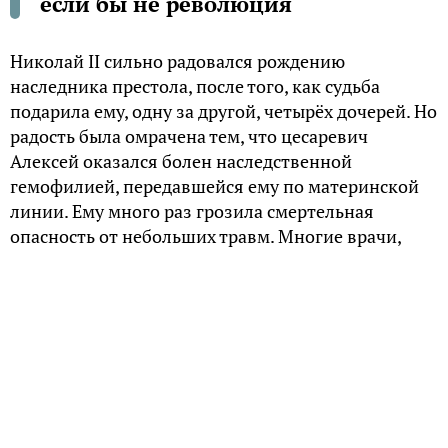
если бы не революция
Николай II сильно радовался рождению
наследника престола, после того, как судьба
подарила ему, одну за другой, четырёх дочерей. Но
радость была омрачена тем, что цесаревич
Алексей оказался болен наследственной
гемофилией, передавшейся ему по материнской
линии. Ему много раз грозила смертельная
опасность от небольших травм. Многие врачи,
среди них и царский лейб-медик Евгений Боткин
– были убеждены, что цесаревич не доживёт до 16
лет.
Если бы так случилось, и если бы не произошла
революция, то Николай II не смог бы передать
власть по наследству своему сыну. Возникает