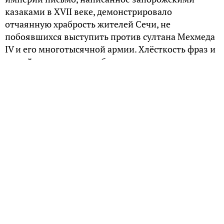
казаками в XVII веке, демонстрировало
отчаянную храбрость жителей Сечи, не
побоявшихся выступить против султана Мехмеда
IV и его многотысячной армии. Хлёсткость фраз и
живой слог, которыми было начертано это
послание, настолько поразили художника Илью
Репина, что он запечатлел данное событие на
своём грандиозном полотне «Запорожцы пишут
письмо турецкому султану».
Переписка
Согласно устоявшейся версии, в период русско-
турецкой войны 1672-1681 годов османский
лидер, прежде чем захватить Запорожскую Сечь,
отправил её атаманам письма с ультимативным
призывом покориться ему, чтобы сохранить свои