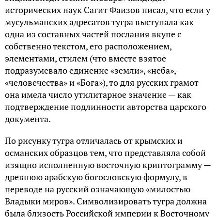
исторических наук Сагит Фаизов писал, что если у
мусульманских адресатов тугра выступала как
одна из составных частей послания вкупе с
собственно текстом, его расположением,
элементами, стилем (что вместе взятое
подразумевало единение «земли», «неба»,
«человечества» и «Бога»), то для русских грамот
она имела число утилитарное значение — как
подтверждение подлинности авторства царского
документа.
По рисунку тугра отличалась от крымских и
османских образцов тем, что представляла собой
изящно исполненную восточную криптограмму —
древнюю арабскую богословскую формулу, в
переводе на русский означающую «милостью
Владыки миров». Символизировать тугра должна
была близость Российской империи к Восточному