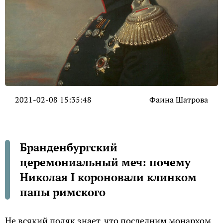
2021-02-08 15:35:48
Фаина Шатрова
Бранденбургский
церемониальный меч: почему
Николая I короновали клинком
папы римского
Не всякий поляк знает, что последним монархом