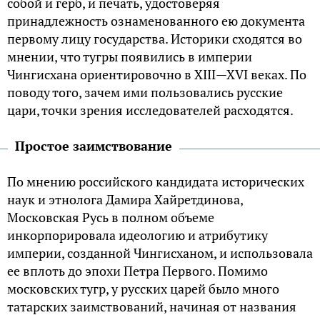
собой и герб, и печать, удостоверяя
принадлежность ознаменованного ею документа
первому лицу государства. Историки сходятся во
мнении, что тугры появились в империи
Чингисхана ориентировочно в XIII—XVI веках. По
поводу того, зачем ими пользовались русские
цари, точки зрения исследователей расходятся.
Простое заимствование
По мнению российского кандидата исторических
наук и этнолога Дамира Хайретдинова,
Московская Русь в полном объеме
инкорпорировала идеологию и атрибутику
империи, созданной Чингисханом, и использовала
ее вплоть до эпохи Петра Первого. Помимо
московских тугр, у русских царей было много
татарских заимствований, начиная от названия