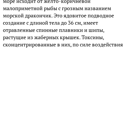
море исходит от жёлто-коричневой
малоприметной рыбы с грозным названием
морской дракончик. Это ядовитое подводное
создание с длиной тела до 36 см, имеет
отравленные спинные плавники и шипы,
растущие из жаберных крышек. Токсины,
сконцентрированные в них, по силе воздействия
на организм человека сродни укусу ядовитой
змеи.
В зависимости от силы укола, полученного при
контакте с морским дракончиком, пострадавший
может ощутить жжение и острую боль в области
ранения, впасть в лихорадку, наблюдать отёк и
омертвение ткани возле раны..
При попустительском отношении к ранению,