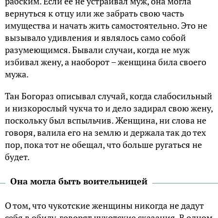
рабским. Если ее не устраивал муж, она могла
вернуться к отцу или же забрать свою часть
имущества и начать жить самостоятельно. Это не
вызывало удивления и являлось само собой
разумеющимся. Бывали случаи, когда не муж
избивал жену, а наоборот – женщина била своего
мужа.
Тан Богораз описывал случай, когда слабосильный
и низкорослый чукча то и дело задирал свою жену,
поскольку был вспыльчив. Женщина, ни слова не
говоря, валила его на землю и держала так до тех
пор, пока тот не обещал, что больше ругаться не
будет.
Она могла быть воительницей
О том, что чукотские женщины никогда не дадут
себя в обиду, говорят чукотские сказания. В одном