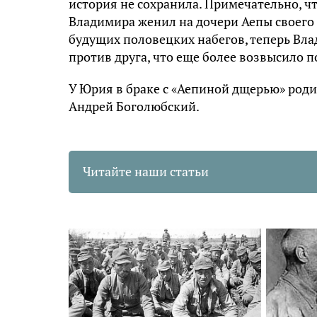
история не сохранила. Примечательно, ч
Владимира женил на дочери Аепы своего 
будущих половецких набегов, теперь Вла
против друга, что еще более возвысило 
У Юрия в браке с «Аепиной дщерью» родил
Андрей Боголюбский.
Читайте наши статьи