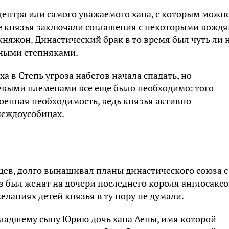
центра или самого уважаемого хана, с которым можн
ие князья заключали соглашения с некоторыми вожд
княжон. Династический брак в то время был чуть ли 
мными степняками.
 в Степь угроза набегов начала спадать, но
евыми племенами все еще было необходимо: того
оенная необходимость, ведь князья активно
междоусобицах.
цев, долго вынашивал планы династического союза с
 был женат на дочери последнего короля англосаксо
желаниях детей князья в ту пору не думали.
младшему сыну Юрию дочь хана Аепы, имя которой