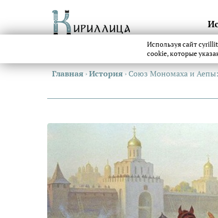
И
Используя сайт cyrill
cookie, которые указ
Главная
›
История
›
Союз Мономаха и Аепы: 