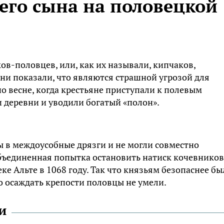
его сына на половецкой
ов-половцев, или, как их называли, кипчаков,
они показали, что являются страшной угрозой для
о весне, когда крестьяне приступали к полевым
и деревни и уводили богатый «полон».
ы в междоусобные дрязги и не могли совместно
объединенная попытка остановить натиск кочевников
е Альте в 1068 году. Так что князьям безопаснее бы
о осаждать крепости половцы не умели.
и