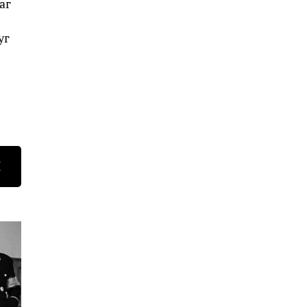
аг
уг
Н