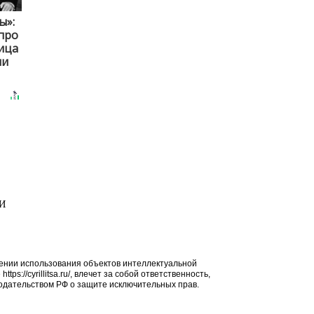
ы»:
про
ица
ни
МИ
ении использования объектов интеллектуальной
ps://cyrillitsa.ru/, влечет за собой ответственность,
дательством РФ о защите исключительных прав.