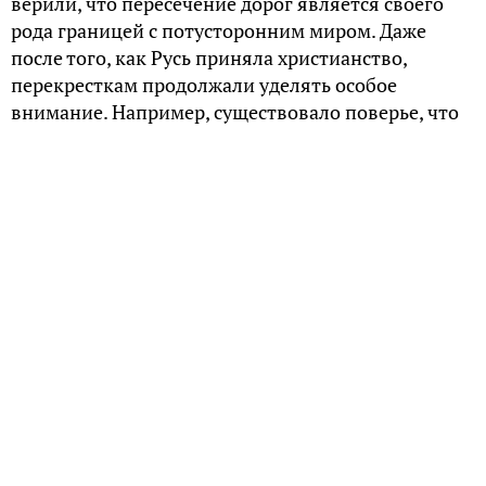
верили, что пересечение дорог является своего
рода границей с потусторонним миром. Даже
после того, как Русь приняла христианство,
перекресткам продолжали уделять особое
внимание. Например, существовало поверье, что
на перекрестках черти катают яйца. Именно на
перекрестке путник мог столкнуться с темными
существами — демонами, ведьмами, призраками.
Причем не факт, что после этого он остался
невредимым.
Чтобы умиротворить потусторонние силы, на
Руси проводили различные обряды. Например, в
некоторых областях местные крестьяне при
выгоне скота закапывали на перекрестках соль с
кусочком пасхи или ржаное печенье с яйцом. Они
рассыпали зерно на перекрестках, чтобы почтить