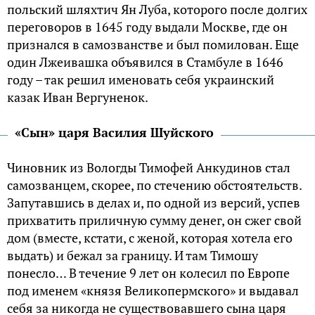
польский шляхтич Ян Луба, которого после долгих
переговоров в 1645 году выдали Москве, где он
признался в самозванстве и был помилован. Еще
один Лжеивашка объявился в Стамбуле в 1646
году – так решил именовать себя украинский
казак Иван Вергуненок.
«Сын» царя Василия Шуйского
Чиновник из Вологды Тимофей Анкудинов стал
самозванцем, скорее, по стечению обстоятельств.
Запутавшись в делах и, по одной из версий, успев
прихватить приличную сумму денег, он сжег свой
дом (вместе, кстати, с женой, которая хотела его
выдать) и бежал за границу. И там Тимошу
понесло… В течение 9 лет он колесил по Европе
под именем «князя Великопермского» и выдавал
себя за никогда не существовавшего сына царя