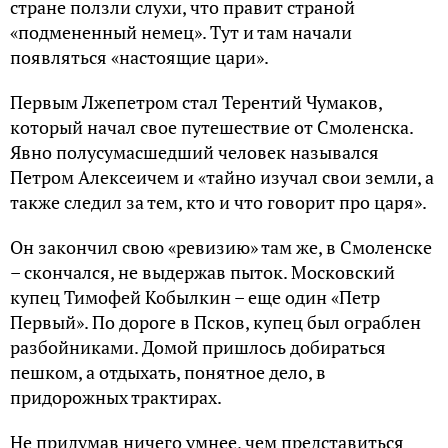
стране ползли слухи, что правит страной
«подмененный немец». Тут и там начали
появляться «настоящие цари».
Первым Лжепетром стал Терентий Чумаков,
который начал свое путешествие от Смоленска.
Явно полусумасшедший человек назывался
Петром Алексеичем и «тайно изучал свои земли, а
также следил за тем, кто и что говорит про царя».
Он закончил свою «ревизию» там же, в Смоленске
– скончался, не выдержав пыток. Московский
купец Тимофей Кобылкин – еще один «Петр
Первый». По дороге в Псков, купец был ограблен
разбойниками. Домой пришлось добираться
пешком, а отдыхать, понятное дело, в
придорожных трактирах.
Не придумав ничего умнее, чем представиться