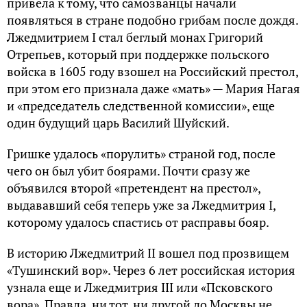
привела к тому, что самозванцы начали
появляться в стране подобно грибам после дождя.
Лжедмитрием I стал беглый монах Григорий
Отрепьев, который при поддержке польского
войска в 1605 году взошел на Российский престол,
при этом его признала даже «мать» — Мария Нагая
и «председатель следственной комиссии», еще
один будущий царь Василий Шуйский.
Гришке удалось «порулить» страной год, после
чего он был убит боярами. Почти сразу же
объявился второй «претендент на престол»,
выдававший себя теперь уже за Лжедмитрия I,
которому удалось спастись от расправы бояр.
В историю Лжедмитрий II вошел под прозвищем
«Тушинский вор». Через 6 лет российская история
узнала еще и Лжедмитрия III или «Псковского
вора». Правда, ни тот, ни другой до Москвы не