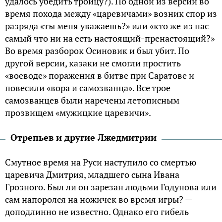
удалось убедить троицу?). По одной из версий во
время похода между «царевичами» возник спор из
разряда «ты меня уважаешь?» или «кто же из нас
самый что ни на есть настоящий-пренастоящий?»
Во время разборок Осиновик и был убит. По
другой версии, казаки не смогли простить
«воеводе» поражения в битве при Саратове и
повесили «вора и самозванца». Все трое
самозванцев были наречены летописным
прозвищем «мужицкие царевичи».
Отрепьев и другие Лжедмитрии
Смутное время на Руси наступило со смертью
царевича Дмитрия, младшего сына Ивана
Грозного. Был ли он зарезан людьми Годунова или
сам напоролся на ножичек во время игры? —
доподлинно не известно. Однако его гибель