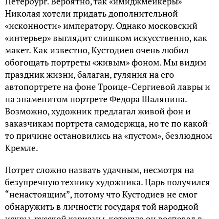
Петербург. Вероятно, так «имиджмейкеры»
Николая хотели придать дополнительной
«исконности» императору. Однако московский
«интерьер» выглядит слишком искусственно, как
макет. Как известно, Кустодиев очень любил
обогощать портреты «живым» фоном. Мы видим
праздник жизни, балаган, гуляния на его
автопортрете на фоне Троице-Сергиевой лавры и
на знаменитом портрете Федора Шаляпина.
Возможно, художник предлагал живой фон и
заказчикам портрета самодержца, но те по какой-
то причине остановились на «пустом», безлюдном
Кремле.
Потрет сложно назвать удачным, несмотря на
безупречную технику художника. Царь получился
“ненастоящим”, потому что Кустодиев не смог
обнаружить в личности государя той народной
искры, русской харизмы, которую он воспевал в