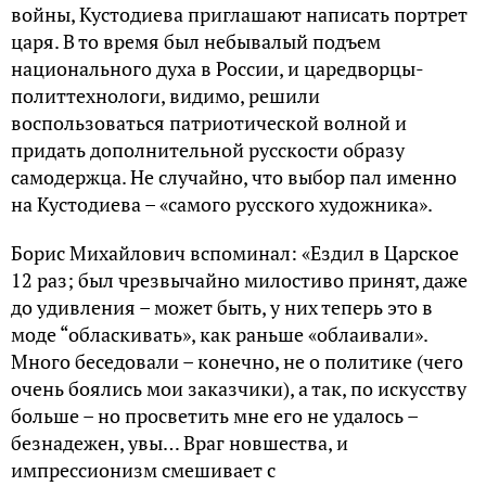
войны, Кустодиева приглашают написать портрет
царя. В то время был небывалый подъем
национального духа в России, и царедворцы-
политтехнологи, видимо, решили
воспользоваться патриотической волной и
придать дополнительной русскости образу
самодержца. Не случайно, что выбор пал именно
на Кустодиева – «самого русского художника».
Борис Михайлович вспоминал: «Ездил в Царское
12 раз; был чрезвычайно милостиво принят, даже
до удивления – может быть, у них теперь это в
моде “обласкивать», как раньше «облаивали».
Много беседовали – конечно, не о политике (чего
очень боялись мои заказчики), а так, по искусству
больше – но просветить мне его не удалось –
безнадежен, увы… Враг новшества, и
импрессионизм смешивает с