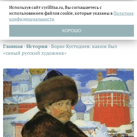
Используя сайт cyrillitsa.ru, Вы соглашаетесь с
использованием файлов
cookie, которые указаны в
Политике
конфиденциальности
ХОРОШО
Главная
›
История
›
Борис Кустодиев: каким был
«самый русский художник»