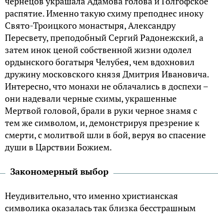
чернецов украшала Адамова голова и Голгофское
распятие. Именно такую схиму преподнес иноку
Свято-Троицкого монастыря, Александру
Пересвету, преподобный Сергий Радонежский, а
затем инок ценой собственной жизни одолел
ордынского богатыря Челубея, чем вдохновил
дружину московского князя Дмитрия Ивановича.
Интересно, что монахи не облачались в доспехи –
они надевали черные схимы, украшенные
Мертвой головой, брали в руки черное знамя с
тем же символом, и, демонстрируя презрение к
смерти, с молитвой шли в бой, веруя во спасение
души в Царствии Божием.
Закономерный выбор
Неудивительно, что именно христианская
символика оказалась так близка бесстрашным