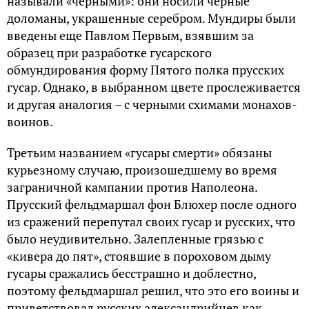
называли «черными»: они носили черные
доломаны, украшенные серебром. Мундиры были
введены еще Павлом Первым, взявшим за
образец при разработке гусарского
обмундирования форму Пятого полка прусских
гусар. Однако, в выбранном цвете прослеживается
и другая аналогия – с черными схимами монахов-
воинов.
Третьим названием «гусары смерти» обязаны
курьезному случаю, произошедшему во время
заграничной кампании против Наполеона.
Прусский фельдмаршал фон Блюхер после одного
из сражений перепутал своих гусар и русских, что
было неудивительно. Залепленные грязью с
«кивера до пят», стоявшие в пороховом дыму
гусары сражались бесстрашно и доблестно,
поэтому фельдмаршал решил, что это его воины и
приветствовал русских александрийцев как