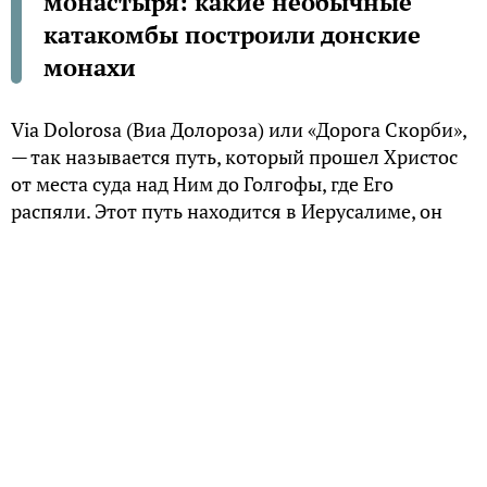
монастыря: какие необычные
катакомбы построили донские
монахи
Via Dolorosa (Виа Долороза) или «Дорога Скорби»,
— так называется путь, который прошел Христос
от места суда над Ним до Голгофы, где Его
распяли. Этот путь находится в Иерусалиме, он
начинается от старой римской крепости Антонии,
в которой во времена Евангелия располагался
преторий прокуратора Иудеи Понтия Пилата
(сейчас там находится духовное училище
мусульман — Аль-Омариа), и проходит по западу
старой части города до Храма Гроба Господня. Как
пишет российский публицист начала XX века Влас
Михайлович Дорошевич в работе «В земле
обетованной», место это начитается с арки под
названием Ecce Home (Вот человек). Здесь