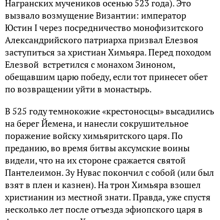
Награнских мучеников осенью 523 года). Это
вызвало возмущение Византии: император
Юстин I через посредничество монофизитского
Александрийского патриарха призвал Елезвоя
заступиться за христиан Химьяра. Перед походом
Елезвой встретился с монахом Зиноном,
обещавшим царю победу, если тот принесет обет
по возвращении уйти в монастырь.
В 525 году темнокожие «крестоносцы» высадились
на берег Йемена, и нанесли сокрушительное
поражение войску химьяритского царя. По
преданию, во время битвы аксумские воины
видели, что на их стороне сражается святой
Пантелеимон. Зу Нувас покончил с собой (или был
взят в плен и казнен). На трон Химьяра взошел
христианин из местной знати. Правда, уже спустя
несколько лет после отъезда эфиопского царя в