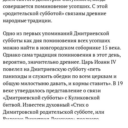
совершается поминовение усопших. С этой
«родительской субботой» связаны древние
народные традиции.
Одно из первых упоминаний Дмитриевской
субботы как дня поминовения всех усопших
можно найти в новгородском соборнике 15 века.
Однако сама традиция поминовения в этот день,
вероятно, значительно древнее. Царь Иоанн IV
повелел на Дмитриевскую субботу «петь
панихиды и служить обедни по всем церквам и
общую милостыню давать, и кормы ставить». В 19
веке утвердилось представление о связи
«Дмитриевской субботы» с Куликовской
битвой. Известен духовный «Стих о
Димитровской родительской субботе, или
Видение Димитрия Донского» позднего
происхождения, опубликованный в 19 веке. В