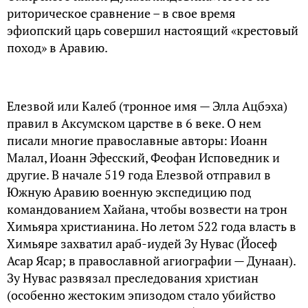
риторическое сравнение – в свое время
эфиопский царь совершил настоящий «крестовый
поход» в Аравию.
Елезвой или Калеб (тронное имя — Элла Ацбэха)
правил в Аксумском царстве в 6 веке. О нем
писали многие православные авторы: Иоанн
Малал, Иоанн Эфесский, Феофан Исповедник и
другие. В начале 519 года Елезвой отправил в
Южную Аравию военную экспедицию под
командованием Хайана, чтобы возвести на трон
Химьяра христианина. Но летом 522 года власть в
Химьяре захватил араб-иудей Зу Нувас (Йосеф
Асар Ясар; в православной агиографии — Дунаан).
Зу Нувас развязал преследования христиан
(особенно жестоким эпизодом стало убийство