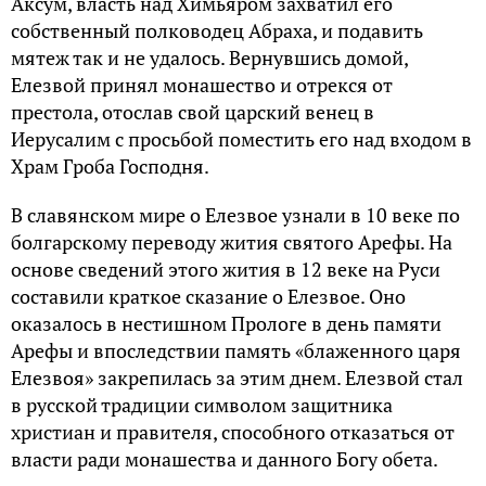
Аксум, власть над Химьяром захватил его
собственный полководец Абраха, и подавить
мятеж так и не удалось. Вернувшись домой,
Елезвой принял монашество и отрекся от
престола, отослав свой царский венец в
Иерусалим с просьбой поместить его над входом в
Храм Гроба Господня.
В славянском мире о Елезвое узнали в 10 веке по
болгарскому переводу жития святого Арефы. На
основе сведений этого жития в 12 веке на Руси
составили краткое сказание о Елезвое. Оно
оказалось в нестишном Прологе в день памяти
Арефы и впоследствии память «блаженного царя
Елезвоя» закрепилась за этим днем. Елезвой стал
в русской традиции символом защитника
христиан и правителя, способного отказаться от
власти ради монашества и данного Богу обета.