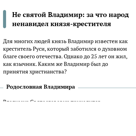
Не святой Владимир: за что народ
ненавидел князя-крестителя
Для многих людей князь Владимир известен как
креститель Руси, который заботился о духовном
благе своего отечества. Однако до 25 лет он жил,
как язычник. Каким же Владимир был до
принятия христианства?
Родословная Владимира
Владимир Святославович приходится
внебрачным сыном князю Святославу и внуком
равноапостольной княгине Ольге. Матерью
является Малуша Малковна, дочь князя
древлянского – Мала Любечанина. Подавляя