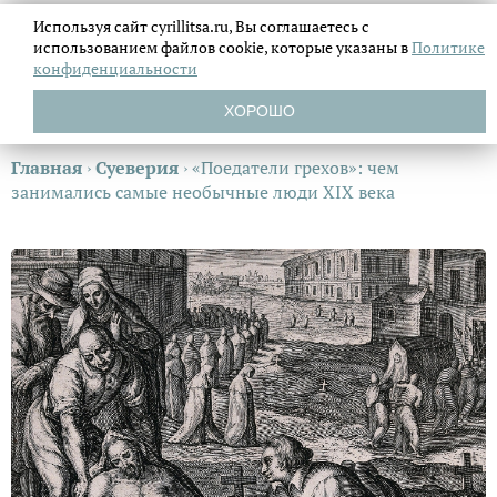
Используя сайт cyrillitsa.ru, Вы соглашаетесь с
использованием файлов
cookie, которые указаны в
Политике
конфиденциальности
ХОРОШО
Главная
›
Суеверия
›
«Поедатели грехов»: чем
занимались самые необычные люди XIX века