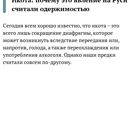
считали одержимостью
Сегодня всем хорошо известно, что икота – это
всего лишь сокращение диафрагмы, которое
может возникнуть вследствие переедания или,
напротив, голода, а также переохлаждения или
употребления алкоголя. Однако наши предки
считали совсем по-другому.
Икота – это бес!
В старину люди верили в то, что причиной икоты
является вселившийся в тело злой дух. А звуки,
издаваемые икающим, — это ничто иное, как
голос этого самого духа. В зависимости от региона
беса представляли в образе лягушки, мухи или
крысы.