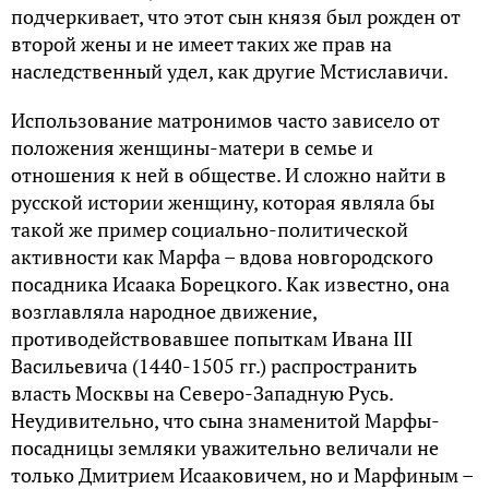
подчеркивает, что этот сын князя был рожден от
второй жены и не имеет таких же прав на
наследственный удел, как другие Мстиславичи.
Использование матронимов часто зависело от
положения женщины-матери в семье и
отношения к ней в обществе. И сложно найти в
русской истории женщину, которая являла бы
такой же пример социально-политической
активности как Марфа – вдова новгородского
посадника Исаака Борецкого. Как известно, она
возглавляла народное движение,
противодействовавшее попыткам Ивана III
Васильевича (1440-1505 гг.) распространить
власть Москвы на Северо-Западную Русь.
Неудивительно, что сына знаменитой Марфы-
посадницы земляки уважительно величали не
только Дмитрием Исааковичем, но и Марфиным –