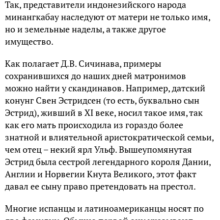
Так, представители индонезийского народа
минангкабау наследуют от матери не только имя,
но и земельные наделы, а также другое
имущество.
Как полагает Д.В. Сичинава, примеры
сохранившихся до наших дней матронимов
можно найти у скандинавов. Например, датский
конунг Свен Эстридсен (то есть, буквально сын
Эстрид), живший в XI веке, носил такое имя, так
как его мать происходила из гораздо более
знатной и влиятельной аристократической семьи,
чем отец – некий ярл Ульф. Вышеупомянутая
Эстрид была сестрой легендарного короля Дании,
Англии и Норвегии Кнута Великого, этот факт
давал ее сыну право претендовать на престол.
Многие испанцы и латиноамериканцы носят по