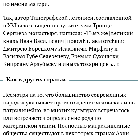
по имени матери.
Так, автор Типографской летописи, составленной
в XVI веке священнослужителями Троице-
Сергиева монастыря, написал: «Тѣмъ же [великий
князь Иван Васильевич] повелѣ главы отсѣщи:
Дмитрею Борецкому Исаковичю Марфину и
Василью Губе Селезеневу, Еремѣю Сухощоку,
Кипреяну Арзубьеву и иныхъ товарищевъ…».
Как в других странах
Несмотря на то, что большинство современных
народов указывает происхождение человека лишь
патрилинейно, во многих культурах встречалось
или встречается определение рода по
материнской линии. Полностью матрилинейные
общества существуют в некоторых странах Азии.