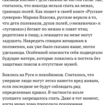
считалось, что никогда нельзя спать на межах,
границах полей. Как пишет в своей книге «Русские
суеверия» Марина Власова, русские верили в то,
что дети полевиков, духов полей, («межевички» и
«луговики») бегают по межам и ловят птиц
родителям в пищу, а лежащего на меже могут
задушить. Навредить спящим женщинам в
положении, как уже было сказано выше, могли
удельницы. Особенной опасности себя подвергали
будущие матери, которые ложились в постель без
защитных поясов в отсутствие мужей.
Боялись на Руси и покойников. Считалось, что
умершие люди могут легко нанести вред живым,
если последние не будут соблюдать ряд
определенных правил. В частности возле
усопшего запрещалось спать. Даже в тот момент,
когда мимо дома проходила похоронная